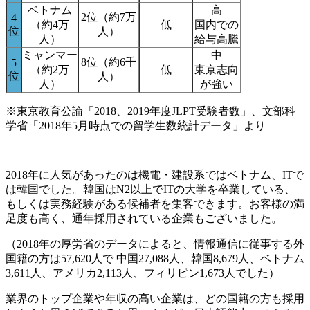
ベトナム
高
2位（約7万
4
（約4万
低
国内での
位
人）
人）
給与高騰
ミャンマー
中
8位（約6千
5
（約2万
低
東京志向
位
人）
人）
が強い
※東京教育公論「2018、2019年度JLPT受験者数」、
文部科
学省「2018年5月時点での留学生数統計データ」より
2018年に人気があったのは機電・建設系ではベトナム、ITで
は韓国でした。韓国はN2以上でITの大学を卒業している、
もしくは実務経験がある候補者を集客できます。お客様の満
足度も高く、通年採用されている企業もございました。
（2018年の厚労省のデータによると、情報通信に従事する外
国籍の方は57,620人で 中国27,088人、韓国8,679人、ベトナム
3,611人、アメリカ2,113人、フィリピン1,673人でした）
業界のトップ企業や年収の高い企業は、どの国籍の方も採用