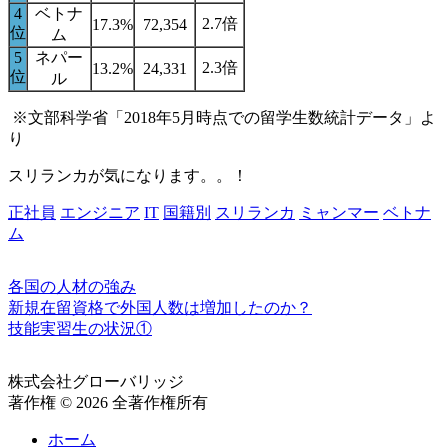
4
ベトナ
2.7倍
17.3%
72,354
位
ム
5
ネパー
2.3倍
13.2%
24,331
位
ル
※文部科学省「2018年5月時点での留学生数統計データ」よ
り
スリランカが気になります。。！
正社員
エンジニア
IT
国籍別
スリランカ
ミャンマー
ベトナ
ム
各国の人材の強み
新規在留資格で外国人数は増加したのか？
技能実習生の状況①
株式会社グローバリッジ
著作権 © 2026 全著作権所有
ホーム