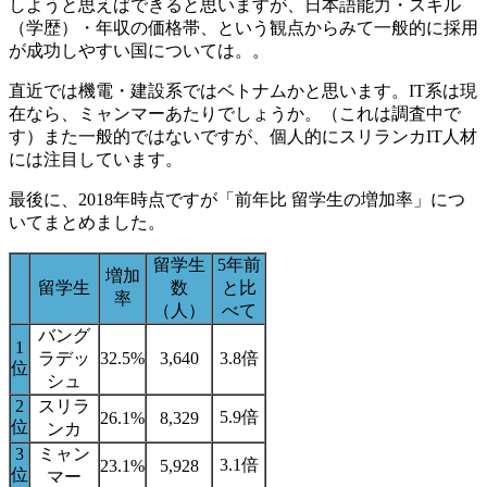
しようと思えばできると思いますが、日本語能力・スキル
（学歴）・年収の価格帯、という観点からみて一般的に採用
が成功しやすい国については。。
直近では機電・建設系ではベトナムかと思います。IT系は現
在なら、ミャンマーあたりでしょうか。（これは調査中で
す）また一般的ではないですが、個人的にスリランカIT人材
には注目しています。
最後に、2018年時点ですが「前年比 留学生の増加率」につ
いてまとめました。
留学生
5年前
増加
留学生
数
と比
率
（人）
べて
バング
1
ラデッ
32.5%
3,640
3.8倍
位
シュ
2
スリラ
5.9倍
26.1%
8,329
位
ンカ
3
ミャン
3.1倍
23.1%
5,928
位
マー