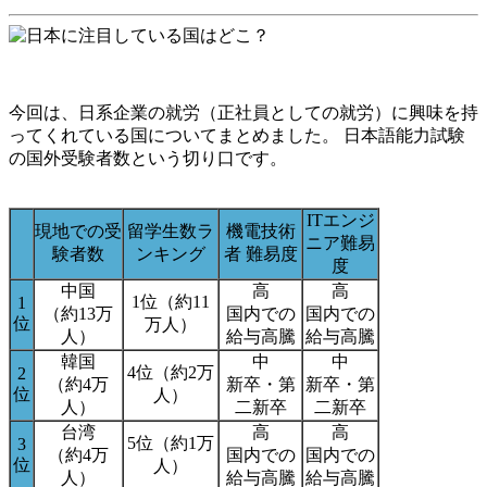
今回は、日系企業の就労（正社員としての就労）に興味を持
ってくれている国についてまとめました。 日本語能力試験
の国外受験者数という切り口です。
ITエンジ
現地での受
留学生数ラ
機電技術
ニア難易
験者数
ンキング
者 難易度
度
中国
高
高
1位（約11
1
（約13万
国内での
国内での
位
万人）
人）
給与高騰
給与高騰
韓国
中
中
4位（約2万
2
（約4万
新卒・第
新卒・第
位
人）
人）
二新卒
二新卒
台湾
高
高
5位（約1万
3
（約4万
国内での
国内での
位
人）
人）
給与高騰
給与高騰